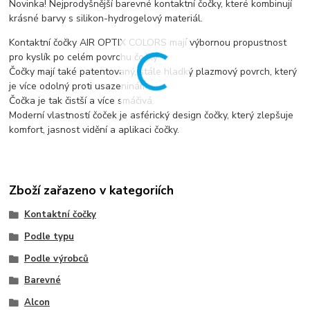
Novinka! Nejprodyšnější barevné kontaktní čočky, které kombinují
krásné barvy s silikon-hydrogelový materiál.
Kontaktní čočky AIR OPTIX COLORS mají výbornou propustnost
pro kyslík po celém povrchu čočky.
Čočky mají také patentovaný, stále hladký plazmový povrch, který
je více odolný proti usazeninám.
Čočka je tak čistší a více smáčivá.
Moderní vlastností čoček je asférický design čočky, který zlepšuje
komfort, jasnost vidění a aplikaci čočky.
Zboží zařazeno v kategoriích
Kontaktní čočky
Podle typu
Podle výrobců
Barevné
Alcon