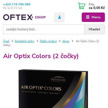
+420 776 780 080
0
ks
za
0,00 Kč
Po-So 8-15 hod
Menu
Hledat
Úvod
Kontaktní čočky
Podle výrobců
Alcon
Air Optix Colors (2
čočky)
Air Optix Colors (2 čočky)