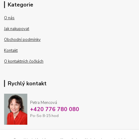
Kategorie
O nás
Jak nakupovat
Obchodní podmínky
Kontakt
O kontaktních čočkách
Rychlý kontakt
Petra Mencová
+420 776 780 080
Po-So 8-15 hod
eshop@oftex.cz