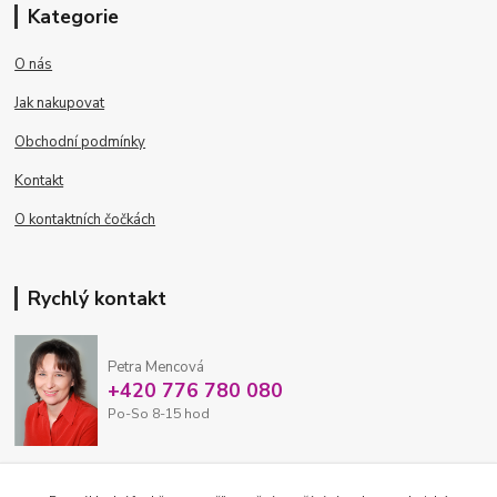
Kategorie
O nás
Jak nakupovat
Obchodní podmínky
Kontakt
O kontaktních čočkách
Rychlý kontakt
Petra Mencová
+420 776 780 080
Po-So 8-15 hod
eshop@oftex.cz