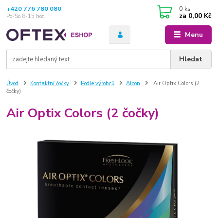
+420 776 780 080
0
ks
za
0,00 Kč
Po-So 8-15 hod
Menu
Hledat
Úvod
Kontaktní čočky
Podle výrobců
Alcon
Air Optix Colors (2
čočky)
Air Optix Colors (2 čočky)