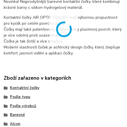
Novinka! Nejprodyšnější barevné kontaktní čočky, které kombinují
krásné barvy s silikon-hydrogelový materiál.
Kontaktní čočky AIR OPTIX COLORS mají výbornou propustnost
pro kyslík po celém povrchu čočky.
Čočky mají také patentovaný, stále hladký plazmový povrch, který
je více odolný proti usazeninám.
Čočka je tak čistší a více smáčivá.
Moderní vlastností čoček je asférický design čočky, který zlepšuje
komfort, jasnost vidění a aplikaci čočky.
Zboží zařazeno v kategoriích
Kontaktní čočky
Podle typu
Podle výrobců
Barevné
Alcon