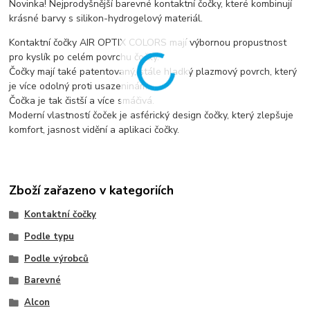
Novinka! Nejprodyšnější barevné kontaktní čočky, které kombinují
krásné barvy s silikon-hydrogelový materiál.
Kontaktní čočky AIR OPTIX COLORS mají výbornou propustnost
pro kyslík po celém povrchu čočky.
Čočky mají také patentovaný, stále hladký plazmový povrch, který
je více odolný proti usazeninám.
Čočka je tak čistší a více smáčivá.
Moderní vlastností čoček je asférický design čočky, který zlepšuje
komfort, jasnost vidění a aplikaci čočky.
Zboží zařazeno v kategoriích
Kontaktní čočky
Podle typu
Podle výrobců
Barevné
Alcon