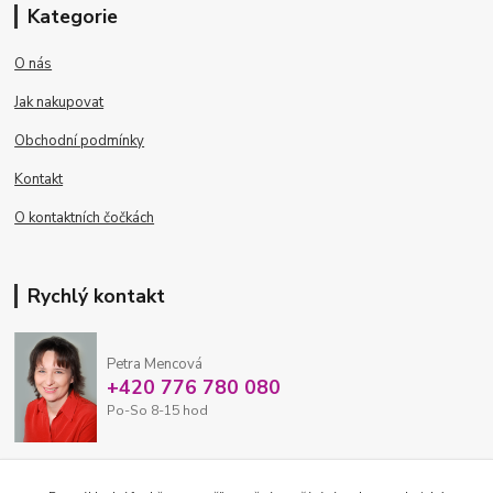
Kategorie
O nás
Jak nakupovat
Obchodní podmínky
Kontakt
O kontaktních čočkách
Rychlý kontakt
Petra Mencová
+420 776 780 080
Po-So 8-15 hod
eshop@oftex.cz