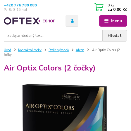
+420 776 780 080
0
ks
za
0,00 Kč
Po-So 8-15 hod
Menu
Hledat
Úvod
Kontaktní čočky
Podle výrobců
Alcon
Air Optix Colors (2
čočky)
Air Optix Colors (2 čočky)