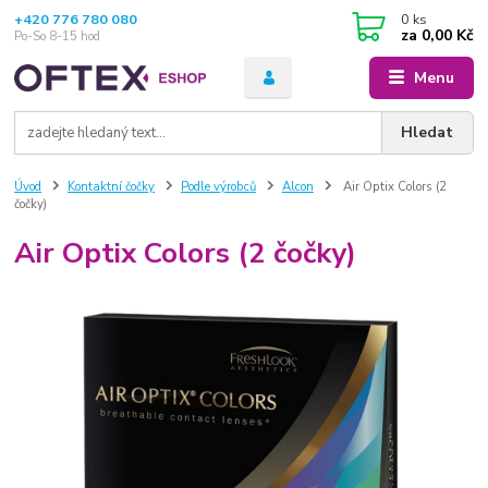
+420 776 780 080
0
ks
za
0,00 Kč
Po-So 8-15 hod
Menu
Hledat
Úvod
Kontaktní čočky
Podle výrobců
Alcon
Air Optix Colors (2
čočky)
Air Optix Colors (2 čočky)