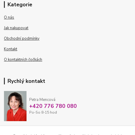
Kategorie
O nás
Jak nakupovat
Obchodní podmínky
Kontakt
O kontaktních čočkách
Rychlý kontakt
Petra Mencová
+420 776 780 080
Po-So 8-15 hod
eshop@oftex.cz