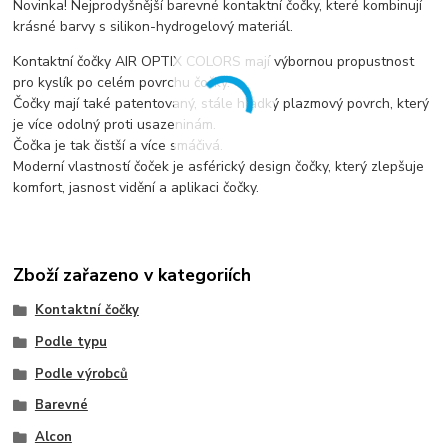
Novinka! Nejprodyšnější barevné kontaktní čočky, které kombinují
krásné barvy s silikon-hydrogelový materiál.
Kontaktní čočky AIR OPTIX COLORS mají výbornou propustnost
pro kyslík po celém povrchu čočky.
Čočky mají také patentovaný, stále hladký plazmový povrch, který
je více odolný proti usazeninám.
Čočka je tak čistší a více smáčivá.
Moderní vlastností čoček je asférický design čočky, který zlepšuje
komfort, jasnost vidění a aplikaci čočky.
Zboží zařazeno v kategoriích
Kontaktní čočky
Podle typu
Podle výrobců
Barevné
Alcon