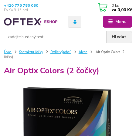
+420 776 780 080
0
ks
za
0,00 Kč
Po-So 8-15 hod
Menu
Hledat
Úvod
Kontaktní čočky
Podle výrobců
Alcon
Air Optix Colors (2
čočky)
Air Optix Colors (2 čočky)