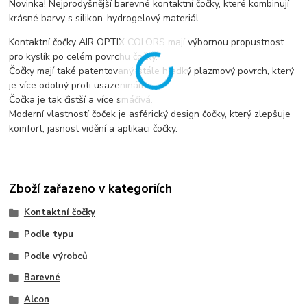
Novinka! Nejprodyšnější barevné kontaktní čočky, které kombinují
krásné barvy s silikon-hydrogelový materiál.
Kontaktní čočky AIR OPTIX COLORS mají výbornou propustnost
pro kyslík po celém povrchu čočky.
Čočky mají také patentovaný, stále hladký plazmový povrch, který
je více odolný proti usazeninám.
Čočka je tak čistší a více smáčivá.
Moderní vlastností čoček je asférický design čočky, který zlepšuje
komfort, jasnost vidění a aplikaci čočky.
Zboží zařazeno v kategoriích
Kontaktní čočky
Podle typu
Podle výrobců
Barevné
Alcon