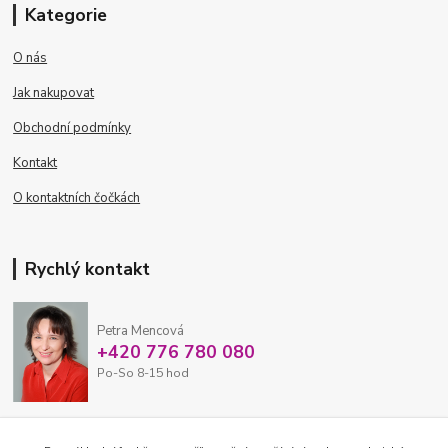
Kategorie
O nás
Jak nakupovat
Obchodní podmínky
Kontakt
O kontaktních čočkách
Rychlý kontakt
Petra Mencová
+420 776 780 080
Po-So 8-15 hod
eshop@oftex.cz