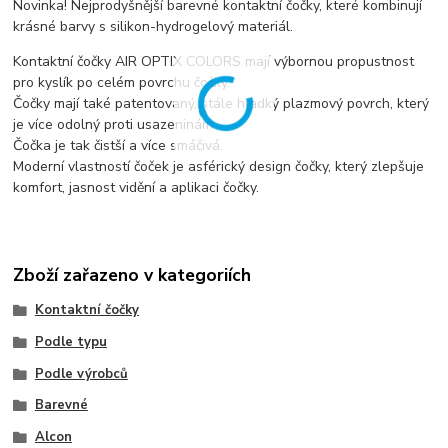
Novinka! Nejprodyšnější barevné kontaktní čočky, které kombinují
krásné barvy s silikon-hydrogelový materiál.
Kontaktní čočky AIR OPTIX COLORS mají výbornou propustnost
pro kyslík po celém povrchu čočky.
Čočky mají také patentovaný, stále hladký plazmový povrch, který
je více odolný proti usazeninám.
Čočka je tak čistší a více smáčivá.
Moderní vlastností čoček je asférický design čočky, který zlepšuje
komfort, jasnost vidění a aplikaci čočky.
Zboží zařazeno v kategoriích
Kontaktní čočky
Podle typu
Podle výrobců
Barevné
Alcon