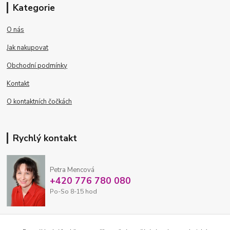
Kategorie
O nás
Jak nakupovat
Obchodní podmínky
Kontakt
O kontaktních čočkách
Rychlý kontakt
Petra Mencová
+420 776 780 080
Po-So 8-15 hod
eshop@oftex.cz