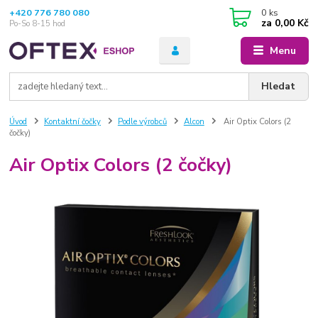
+420 776 780 080
0
ks
za
0,00 Kč
Po-So 8-15 hod
Menu
Hledat
Úvod
Kontaktní čočky
Podle výrobců
Alcon
Air Optix Colors (2
čočky)
Air Optix Colors (2 čočky)