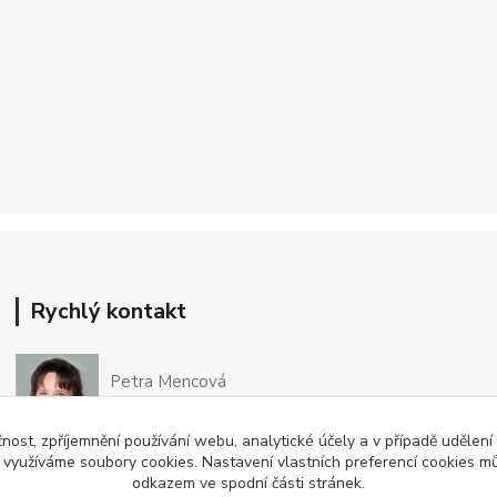
Rychlý kontakt
Petra Mencová
+420 776 780 080
Po-So 8-15 hod
čnost, zpříjemnění používání webu, analytické účely a v případě udělení
y využíváme soubory cookies. Nastavení vlastních preferencí cookies mů
odkazem ve spodní části stránek.
eshop@oftex.cz