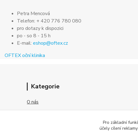
Petra Mencová
Telefon: + 420 776 780 080
pro dotazy k dispozici
po - so 8 - 15 h
E-mail:
eshop@oftex.cz
OFTEX oční klinika
Kategorie
O nás
Jak nakupovat
Pro základní funk
Obchodní podmínky
účely cílení reklam
Kontakt