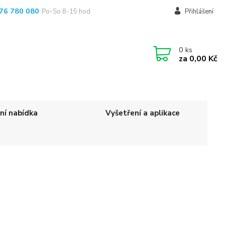
76 780 080
Po-So 8-15 hod
Přihlášení
0
ks
za
0,00 Kč
ní nabídka
Vyšetření a aplikace