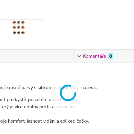
Komentáře
0
jí krásné barvy s silikon-hydrogelový materiál.
t pro kyslík po celém povrchu čočky.
terý je více odolný proti usazeninám.
je komfort, jasnost vidění a aplikaci čočky.