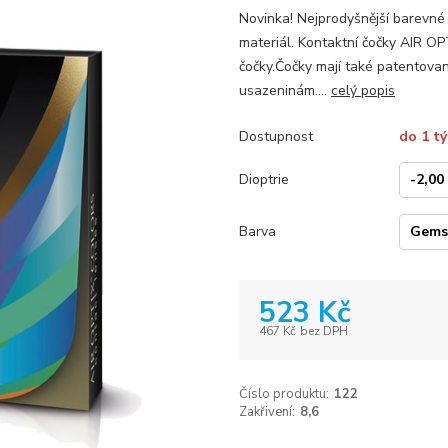
Novinka! Nejprodyšnější barevné 
materiál. Kontaktní čočky AIR O
čočky.Čočky mají také patentovaný
usazeninám....
celý popis
Dostupnost
do 1 t
Dioptrie
Barva
523 Kč
467 Kč
bez DPH
Číslo produktu:
122
Zakřivení:
8,6