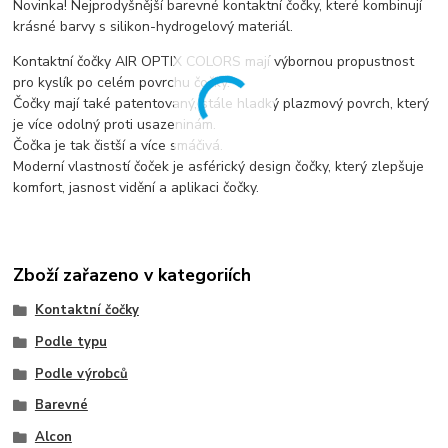
Novinka! Nejprodyšnější barevné kontaktní čočky, které kombinují
krásné barvy s silikon-hydrogelový materiál.
Kontaktní čočky AIR OPTIX COLORS mají výbornou propustnost
pro kyslík po celém povrchu čočky.
Čočky mají také patentovaný, stále hladký plazmový povrch, který
je více odolný proti usazeninám.
Čočka je tak čistší a více smáčivá.
Moderní vlastností čoček je asférický design čočky, který zlepšuje
komfort, jasnost vidění a aplikaci čočky.
Zboží zařazeno v kategoriích
Kontaktní čočky
Podle typu
Podle výrobců
Barevné
Alcon