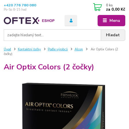
+420 776 780 080
0
ks
za
0,00 Kč
Po-So 8-15 hod
Menu
Hledat
Úvod
Kontaktní čočky
Podle výrobců
Alcon
Air Optix Colors (2
čočky)
Air Optix Colors (2 čočky)