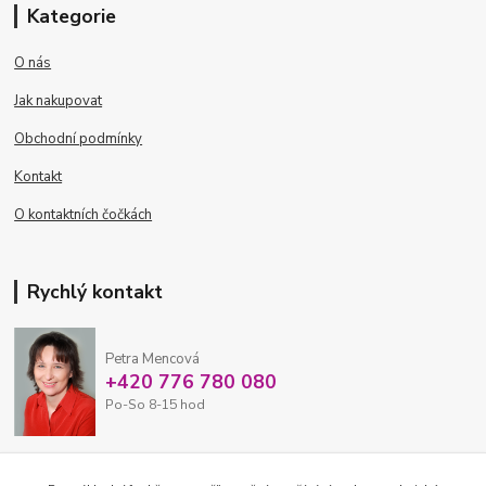
Kategorie
O nás
Jak nakupovat
Obchodní podmínky
Kontakt
O kontaktních čočkách
Rychlý kontakt
Petra Mencová
+420 776 780 080
Po-So 8-15 hod
eshop@oftex.cz