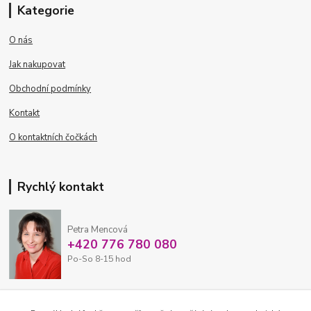
Kategorie
O nás
Jak nakupovat
Obchodní podmínky
Kontakt
O kontaktních čočkách
Rychlý kontakt
Petra Mencová
+420 776 780 080
Po-So 8-15 hod
eshop@oftex.cz