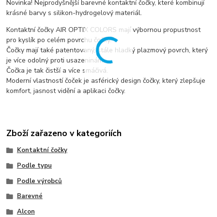
Novinka! Nejprodyšnější barevné kontaktní čočky, které kombinují
krásné barvy s silikon-hydrogelový materiál.
Kontaktní čočky AIR OPTIX COLORS mají výbornou propustnost
pro kyslík po celém povrchu čočky.
Čočky mají také patentovaný, stále hladký plazmový povrch, který
je více odolný proti usazeninám.
Čočka je tak čistší a více smáčivá.
Moderní vlastností čoček je asférický design čočky, který zlepšuje
komfort, jasnost vidění a aplikaci čočky.
Zboží zařazeno v kategoriích
Kontaktní čočky
Podle typu
Podle výrobců
Barevné
Alcon