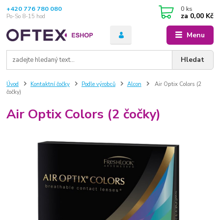
+420 776 780 080
0
ks
za
0,00 Kč
Po-So 8-15 hod
Menu
Hledat
Úvod
Kontaktní čočky
Podle výrobců
Alcon
Air Optix Colors (2
čočky)
Air Optix Colors (2 čočky)