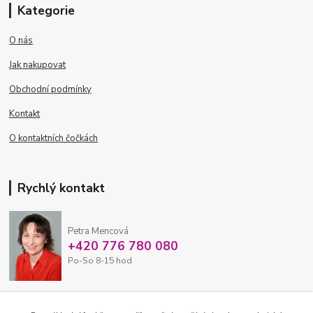
Kategorie
O nás
Jak nakupovat
Obchodní podmínky
Kontakt
O kontaktních čočkách
Rychlý kontakt
Petra Mencová
+420 776 780 080
Po-So 8-15 hod
eshop@oftex.cz