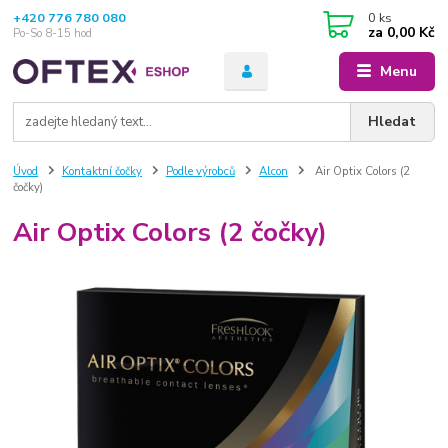
+420 776 780 080
0
ks
za
0,00 Kč
Po-So 8-15 hod
Menu
Hledat
Úvod
Kontaktní čočky
Podle výrobců
Alcon
Air Optix Colors (2
čočky)
Air Optix Colors (2 čočky)