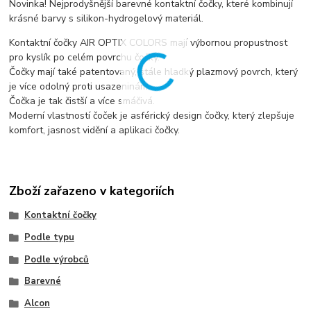
Novinka! Nejprodyšnější barevné kontaktní čočky, které kombinují
krásné barvy s silikon-hydrogelový materiál.
Kontaktní čočky AIR OPTIX COLORS mají výbornou propustnost
pro kyslík po celém povrchu čočky.
Čočky mají také patentovaný, stále hladký plazmový povrch, který
je více odolný proti usazeninám.
Čočka je tak čistší a více smáčivá.
Moderní vlastností čoček je asférický design čočky, který zlepšuje
komfort, jasnost vidění a aplikaci čočky.
Zboží zařazeno v kategoriích
Kontaktní čočky
Podle typu
Podle výrobců
Barevné
Alcon