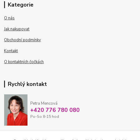
Kategorie
O nás
Jak nakupovat
Obchodní podmínky
Kontakt
O kontaktních čočkách
Rychlý kontakt
Petra Mencová
+420 776 780 080
Po-So 8-15 hod
eshop@oftex.cz