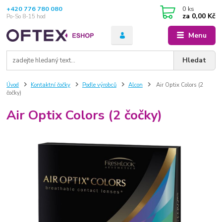
+420 776 780 080
0
ks
za
0,00 Kč
Po-So 8-15 hod
Menu
Hledat
Úvod
Kontaktní čočky
Podle výrobců
Alcon
Air Optix Colors (2
čočky)
Air Optix Colors (2 čočky)