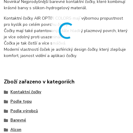
Novinka! Nejprodyšnější barevné kontaktní čočky, které kombinují
krásné barvy s silikon-hydrogelový materiál.
Kontaktní čočky AIR OPTIX COLORS mají výbornou propustnost
pro kyslík po celém povrchu čočky.
Čočky mají také patentovaný, stále hladký plazmový povrch, který
je více odolný proti usazeninám.
Čočka je tak čistší a více smáčivá.
Moderní vlastností čoček je asférický design čočky, který zlepšuje
komfort, jasnost vidění a aplikaci čočky.
Zboží zařazeno v kategoriích
Kontaktní čočky
Podle typu
Podle výrobců
Barevné
Alcon