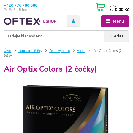
+420 776 780 080
0
ks
za
0,00 Kč
Po-So 8-15 hod
Menu
Hledat
Úvod
Kontaktní čočky
Podle výrobců
Alcon
Air Optix Colors (2
čočky)
Air Optix Colors (2 čočky)