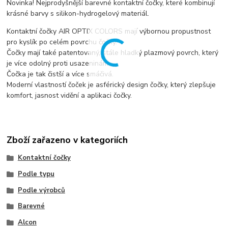
Novinka! Nejprodyšnější barevné kontaktní čočky, které kombinují
krásné barvy s silikon-hydrogelový materiál.
Kontaktní čočky AIR OPTIX COLORS mají výbornou propustnost
pro kyslík po celém povrchu čočky.
Čočky mají také patentovaný, stále hladký plazmový povrch, který
je více odolný proti usazeninám.
Čočka je tak čistší a více smáčivá.
Moderní vlastností čoček je asférický design čočky, který zlepšuje
komfort, jasnost vidění a aplikaci čočky.
Zboží zařazeno v kategoriích
Kontaktní čočky
Podle typu
Podle výrobců
Barevné
Alcon