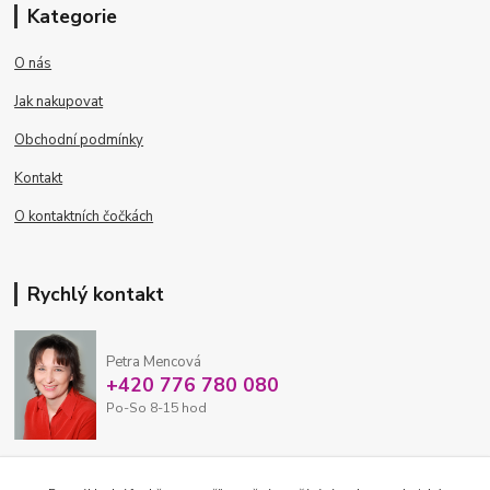
Kategorie
O nás
Jak nakupovat
Obchodní podmínky
Kontakt
O kontaktních čočkách
Rychlý kontakt
Petra Mencová
+420 776 780 080
Po-So 8-15 hod
eshop@oftex.cz