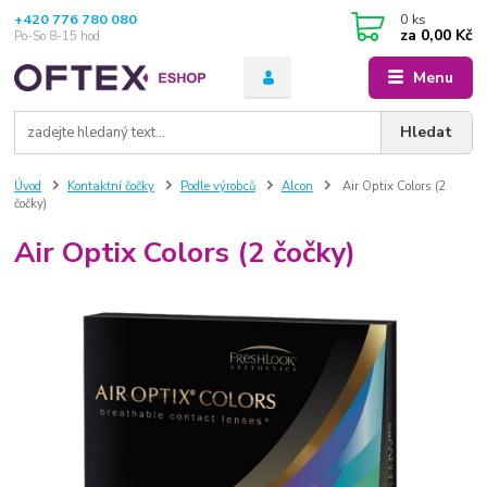
+420 776 780 080
0
ks
za
0,00 Kč
Po-So 8-15 hod
Menu
Hledat
Úvod
Kontaktní čočky
Podle výrobců
Alcon
Air Optix Colors (2
čočky)
Air Optix Colors (2 čočky)