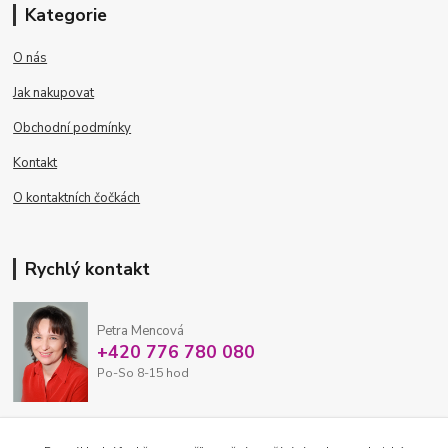
Kategorie
O nás
Jak nakupovat
Obchodní podmínky
Kontakt
O kontaktních čočkách
Rychlý kontakt
Petra Mencová
+420 776 780 080
Po-So 8-15 hod
eshop@oftex.cz