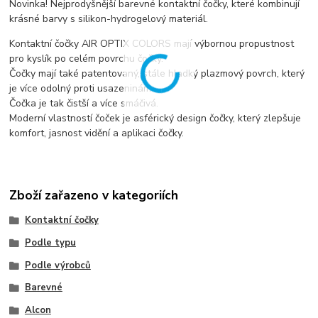
Novinka! Nejprodyšnější barevné kontaktní čočky, které kombinují
krásné barvy s silikon-hydrogelový materiál.
Kontaktní čočky AIR OPTIX COLORS mají výbornou propustnost
pro kyslík po celém povrchu čočky.
Čočky mají také patentovaný, stále hladký plazmový povrch, který
je více odolný proti usazeninám.
Čočka je tak čistší a více smáčivá.
Moderní vlastností čoček je asférický design čočky, který zlepšuje
komfort, jasnost vidění a aplikaci čočky.
Zboží zařazeno v kategoriích
Kontaktní čočky
Podle typu
Podle výrobců
Barevné
Alcon