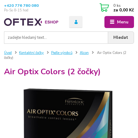
+420 776 780 080
0
ks
za
0,00 Kč
Po-So 8-15 hod
Menu
Hledat
Úvod
Kontaktní čočky
Podle výrobců
Alcon
Air Optix Colors (2
čočky)
Air Optix Colors (2 čočky)