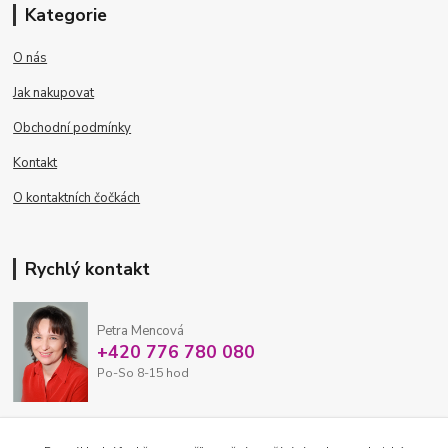
Kategorie
O nás
Jak nakupovat
Obchodní podmínky
Kontakt
O kontaktních čočkách
Rychlý kontakt
Petra Mencová
+420 776 780 080
Po-So 8-15 hod
eshop@oftex.cz