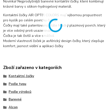
Novinka! Nejprodyšnější barevné kontaktní čočky, které kombinují
krásné barvy s silikon-hydrogelový materiál.
Kontaktní čočky AIR OPTIX COLORS mají výbornou propustnost
pro kyslík po celém povrchu čočky.
Čočky mají také patentovaný, stále hladký plazmový povrch, který
je více odolný proti usazeninám.
Čočka je tak čistší a více smáčivá.
Moderní vlastností čoček je asférický design čočky, který zlepšuje
komfort, jasnost vidění a aplikaci čočky.
Zboží zařazeno v kategoriích
Kontaktní čočky
Podle typu
Podle výrobců
Barevné
Alcon