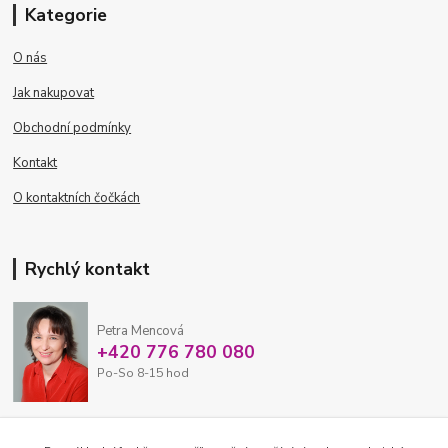
Kategorie
O nás
Jak nakupovat
Obchodní podmínky
Kontakt
O kontaktních čočkách
Rychlý kontakt
Petra Mencová
+420 776 780 080
Po-So 8-15 hod
eshop@oftex.cz