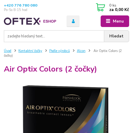
+420 776 780 080
0
ks
za
0,00 Kč
Po-So 8-15 hod
Menu
Hledat
Úvod
Kontaktní čočky
Podle výrobců
Alcon
Air Optix Colors (2
čočky)
Air Optix Colors (2 čočky)