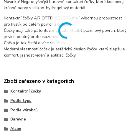
Novinka! Nejprodyšnější barevné kontaktní čočky, které kombinují
krásné barvy s silikon-hydrogelový materiál.
Kontaktní čočky AIR OPTIX COLORS mají výbornou propustnost
pro kyslík po celém povrchu čočky.
Čočky mají také patentovaný, stále hladký plazmový povrch, který
je více odolný proti usazeninám.
Čočka je tak čistší a více smáčivá.
Moderní vlastností čoček je asférický design čočky, který zlepšuje
komfort, jasnost vidění a aplikaci čočky.
Zboží zařazeno v kategoriích
Kontaktní čočky
Podle typu
Podle výrobců
Barevné
Alcon