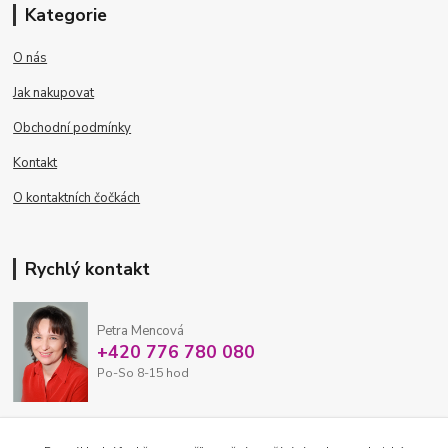
Kategorie
O nás
Jak nakupovat
Obchodní podmínky
Kontakt
O kontaktních čočkách
Rychlý kontakt
Petra Mencová
+420 776 780 080
Po-So 8-15 hod
eshop@oftex.cz