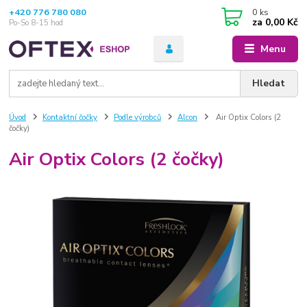
+420 776 780 080
0
ks
za
0,00 Kč
Po-So 8-15 hod
Menu
Hledat
Úvod
Kontaktní čočky
Podle výrobců
Alcon
Air Optix Colors (2
čočky)
Air Optix Colors (2 čočky)