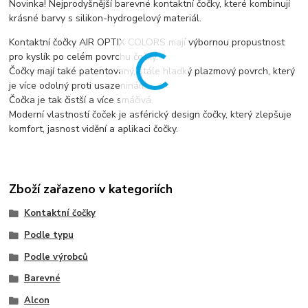
Novinka! Nejprodyšnější barevné kontaktní čočky, které kombinují
krásné barvy s silikon-hydrogelový materiál.
Kontaktní čočky AIR OPTIX COLORS mají výbornou propustnost
pro kyslík po celém povrchu čočky.
Čočky mají také patentovaný, stále hladký plazmový povrch, který
je více odolný proti usazeninám.
Čočka je tak čistší a více smáčivá.
Moderní vlastností čoček je asférický design čočky, který zlepšuje
komfort, jasnost vidění a aplikaci čočky.
Zboží zařazeno v kategoriích
Kontaktní čočky
Podle typu
Podle výrobců
Barevné
Alcon