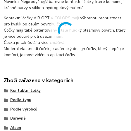
Novinka! Nejprodyšnější barevné kontaktní čočky, které kombinují
krásné barvy s silikon-hydrogelový materiál.
Kontaktní čočky AIR OPTIX COLORS mají výbornou propustnost
pro kyslík po celém povrchu čočky.
Čočky mají také patentovaný, stále hladký plazmový povrch, který
je více odolný proti usazeninám.
Čočka je tak čistší a více smáčivá.
Moderní vlastností čoček je asférický design čočky, který zlepšuje
komfort, jasnost vidění a aplikaci čočky.
Zboží zařazeno v kategoriích
Kontaktní čočky
Podle typu
Podle výrobců
Barevné
Alcon