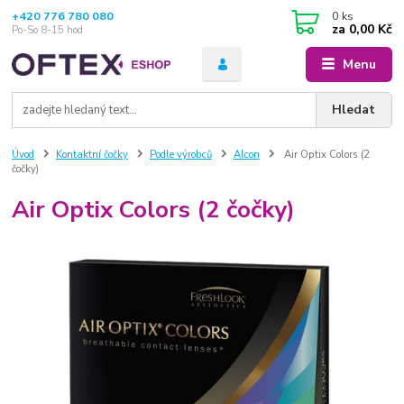
+420 776 780 080
0
ks
za
0,00 Kč
Po-So 8-15 hod
Menu
Hledat
Úvod
Kontaktní čočky
Podle výrobců
Alcon
Air Optix Colors (2
čočky)
Air Optix Colors (2 čočky)