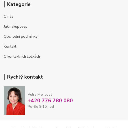
Kategorie
O nás
Jak nakupovat
Obchodní podmínky
Kontakt
O kontaktních čočkách
Rychlý kontakt
Petra Mencová
+420 776 780 080
Po-So 8-15 hod
eshop@oftex.cz