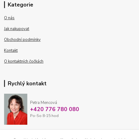
Kategorie
O nás
Jak nakupovat
Obchodní podmínky
Kontakt
O kontaktních čočkách
Rychlý kontakt
Petra Mencová
+420 776 780 080
Po-So 8-15 hod
eshop@oftex.cz