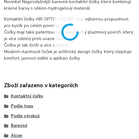
Novinka! Nejprodyšnější barevné kontaktní čočky, které kombinují
krásné barvy s silikon-hydrogelový materiál.
Kontaktní čočky AIR OPTIX COLORS mají výbornou propustnost
pro kyslík po celém povrchu čočky.
Čočky mají také patentovaný, stále hladký plazmový povrch, který
je více odolný proti usazeninám.
Čočka je tak čistší a více smáčivá.
Moderní vlastností čoček je asférický design čočky, který zlepšuje
komfort, jasnost vidění a aplikaci čočky.
Zboží zařazeno v kategoriích
Kontaktní čočky
Podle typu
Podle výrobců
Barevné
Alcon