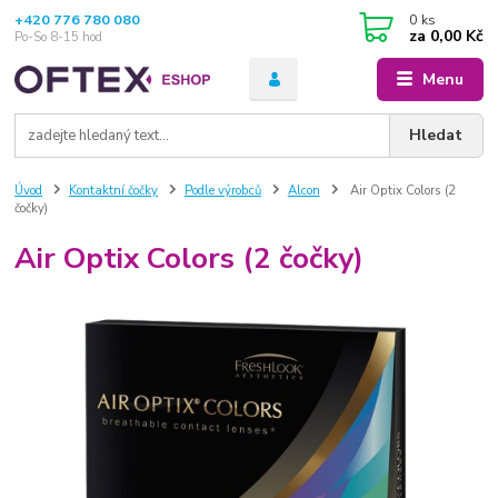
+420 776 780 080
0
ks
za
0,00 Kč
Po-So 8-15 hod
Menu
Hledat
Úvod
Kontaktní čočky
Podle výrobců
Alcon
Air Optix Colors (2
čočky)
Air Optix Colors (2 čočky)