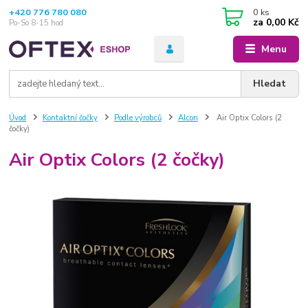
+420 776 780 080
0
ks
za
0,00 Kč
Po-So 8-15 hod
Menu
Hledat
Úvod
Kontaktní čočky
Podle výrobců
Alcon
Air Optix Colors (2
čočky)
Air Optix Colors (2 čočky)