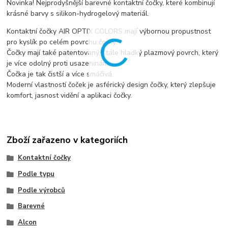
Novinka! Nejprodyšnější barevné kontaktní čočky, které kombinují
krásné barvy s silikon-hydrogelový materiál.
Kontaktní čočky AIR OPTIX COLORS mají výbornou propustnost
pro kyslík po celém povrchu čočky.
Čočky mají také patentovaný, stále hladký plazmový povrch, který
je více odolný proti usazeninám.
Čočka je tak čistší a více smáčivá.
Moderní vlastností čoček je asférický design čočky, který zlepšuje
komfort, jasnost vidění a aplikaci čočky.
Zboží zařazeno v kategoriích
Kontaktní čočky
Podle typu
Podle výrobců
Barevné
Alcon