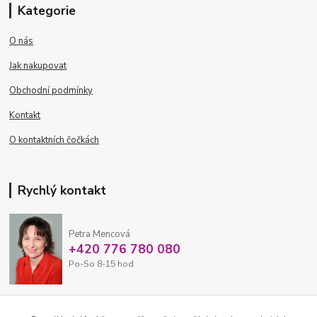
Kategorie
O nás
Jak nakupovat
Obchodní podmínky
Kontakt
O kontaktních čočkách
Rychlý kontakt
Petra Mencová
+420 776 780 080
Po-So 8-15 hod
eshop@oftex.cz