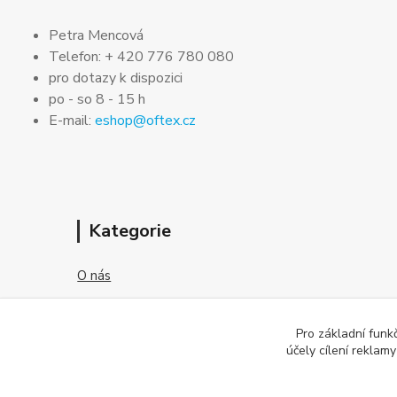
Petra Mencová
Telefon: + 420 776 780 080
pro dotazy k dispozici
po - so 8 - 15 h
E-mail:
eshop@oftex.cz
Kategorie
O nás
Jak nakupovat
Pro základní funk
Obchodní podmínky
účely cílení reklam
Kontakt