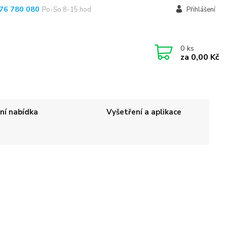
76 780 080
Po-So 8-15 hod
Přihlášení
0
ks
za
0,00 Kč
ní nabídka
Vyšetření a aplikace