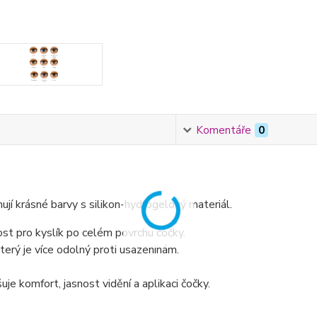
Komentáře
0
jí krásné barvy s silikon-hydrogelový materiál.
t pro kyslík po celém povrchu čočky.
terý je více odolný proti usazeninám.
je komfort, jasnost vidění a aplikaci čočky.