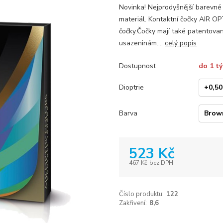
Novinka! Nejprodyšnější barevné 
materiál. Kontaktní čočky AIR O
čočky.Čočky mají také patentovaný
usazeninám....
celý popis
Dostupnost
do 1 t
Dioptrie
Barva
523 Kč
467 Kč
bez DPH
Číslo produktu:
122
Zakřivení:
8,6