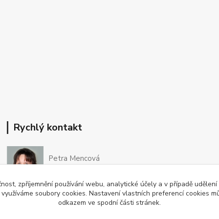
Rychlý kontakt
Petra Mencová
+420 776 780 080
Po-So 8-15 hod
čnost, zpříjemnění používání webu, analytické účely a v případě udělení
y využíváme soubory cookies. Nastavení vlastních preferencí cookies mů
odkazem ve spodní části stránek.
eshop@oftex.cz