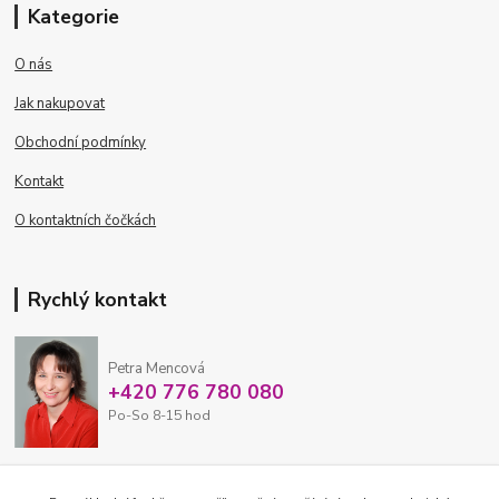
Kategorie
O nás
Jak nakupovat
Obchodní podmínky
Kontakt
O kontaktních čočkách
Rychlý kontakt
Petra Mencová
+420 776 780 080
Po-So 8-15 hod
eshop@oftex.cz