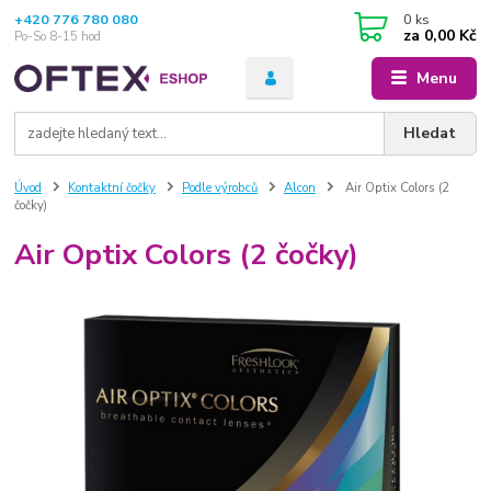
+420 776 780 080
0
ks
za
0,00 Kč
Po-So 8-15 hod
Menu
Hledat
Úvod
Kontaktní čočky
Podle výrobců
Alcon
Air Optix Colors (2
čočky)
Air Optix Colors (2 čočky)