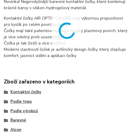
Novinka! Nejprodyšnější barevné kontaktní čočky, které kombinují
krásné barvy s silikon-hydrogelový materiál.
Kontaktní čočky AIR OPTIX COLORS mají výbornou propustnost
pro kyslík po celém povrchu čočky.
Čočky mají také patentovaný, stále hladký plazmový povrch, který
je více odolný proti usazeninám.
Čočka je tak čistší a více smáčivá.
Moderní vlastností čoček je asférický design čočky, který zlepšuje
komfort, jasnost vidění a aplikaci čočky.
Zboží zařazeno v kategoriích
Kontaktní čočky
Podle typu
Podle výrobců
Barevné
Alcon