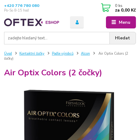
+420 776 780 080
0
ks
za
0,00 Kč
Po-So 8-15 hod
Menu
Hledat
Úvod
Kontaktní čočky
Podle výrobců
Alcon
Air Optix Colors (2
čočky)
Air Optix Colors (2 čočky)