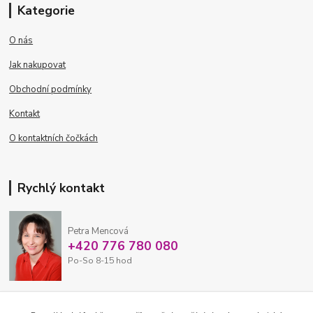
Kategorie
O nás
Jak nakupovat
Obchodní podmínky
Kontakt
O kontaktních čočkách
Rychlý kontakt
Petra Mencová
+420 776 780 080
Po-So 8-15 hod
eshop@oftex.cz