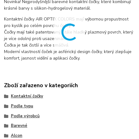
Novinka! Nejprodyšnější barevné kontaktní čočky, které kombinují
krásné barvy s silikon-hydrogelový materiál.
Kontaktní čočky AIR OPTIX COLORS mají výbornou propustnost
pro kyslík po celém povrchu čočky.
Čočky mají také patentovaný, stále hladký plazmový povrch, který
je více odolný proti usazeninám.
Čočka je tak čistší a více smáčivá.
Moderní vlastností čoček je asférický design čočky, který zlepšuje
komfort, jasnost vidění a aplikaci čočky.
Zboží zařazeno v kategoriích
Kontaktní čočky
Podle typu
Podle výrobců
Barevné
Alcon