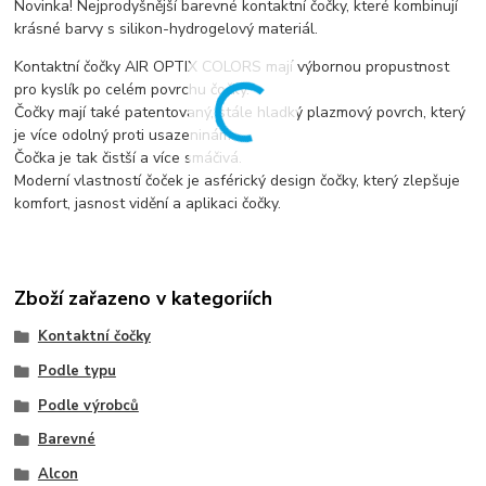
Novinka! Nejprodyšnější barevné kontaktní čočky, které kombinují
krásné barvy s silikon-hydrogelový materiál.
Kontaktní čočky AIR OPTIX COLORS mají výbornou propustnost
pro kyslík po celém povrchu čočky.
Čočky mají také patentovaný, stále hladký plazmový povrch, který
je více odolný proti usazeninám.
Čočka je tak čistší a více smáčivá.
Moderní vlastností čoček je asférický design čočky, který zlepšuje
komfort, jasnost vidění a aplikaci čočky.
Zboží zařazeno v kategoriích
Kontaktní čočky
Podle typu
Podle výrobců
Barevné
Alcon