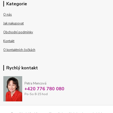
Kategorie
O nás
Jak nakupovat
Obchodní podmínky
Kontakt
O kontaktních čočkách
Rychlý kontakt
Petra Mencová
+420 776 780 080
Po-So 8-15 hod
eshop@oftex.cz