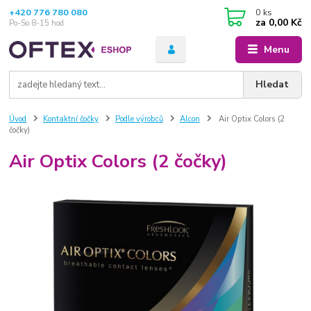
+420 776 780 080
0
ks
za
0,00 Kč
Po-So 8-15 hod
Menu
Hledat
Úvod
Kontaktní čočky
Podle výrobců
Alcon
Air Optix Colors (2
čočky)
Air Optix Colors (2 čočky)