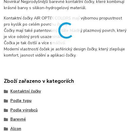
Novinka! Nejprodyšnější barevné kontaktní čočky, které kombinují
krásné barvy s silikon-hydrogelový materiál.
Kontaktní čočky AIR OPTIX COLORS mají výbornou propustnost
pro kyslík po celém povrchu čočky.
Čočky mají také patentovaný, stále hladký plazmový povrch, který
je více odolný proti usazeninám.
Čočka je tak čistší a více smáčivá.
Moderní vlastností čoček je asférický design čočky, který zlepšuje
komfort, jasnost vidění a aplikaci čočky.
Zboží zařazeno v kategoriích
Kontaktní čočky
Podle typu
Podle výrobců
Barevné
Alcon