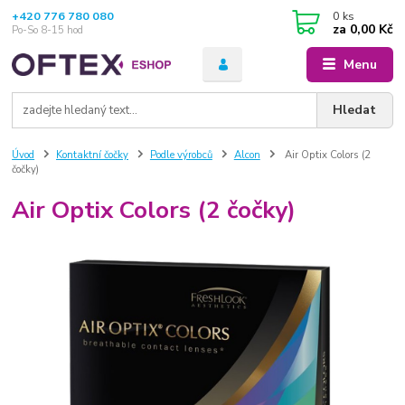
+420 776 780 080
0
ks
za
0,00 Kč
Po-So 8-15 hod
Menu
Hledat
Úvod
Kontaktní čočky
Podle výrobců
Alcon
Air Optix Colors (2
čočky)
Air Optix Colors (2 čočky)