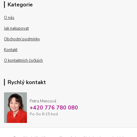
Kategorie
O nás
Jak nakupovat
Obchodní podmínky
Kontakt
O kontaktních čočkách
Rychlý kontakt
Petra Mencová
+420 776 780 080
Po-So 8-15 hod
eshop@oftex.cz