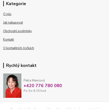
Kategorie
O nás
Jak nakupovat
Obchodní podmínky
Kontakt
O kontaktních čočkách
Rychlý kontakt
Petra Mencová
+420 776 780 080
Po-So 8-15 hod
eshop@oftex.cz