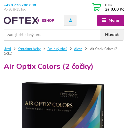
+420 776 780 080
0
ks
za
0,00 Kč
Po-So 8-15 hod
Menu
Hledat
Úvod
Kontaktní čočky
Podle výrobců
Alcon
Air Optix Colors (2
čočky)
Air Optix Colors (2 čočky)