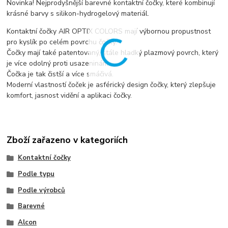
Novinka! Nejprodyšnější barevné kontaktní čočky, které kombinují
krásné barvy s silikon-hydrogelový materiál.
Kontaktní čočky AIR OPTIX COLORS mají výbornou propustnost
pro kyslík po celém povrchu čočky.
Čočky mají také patentovaný, stále hladký plazmový povrch, který
je více odolný proti usazeninám.
Čočka je tak čistší a více smáčivá.
Moderní vlastností čoček je asférický design čočky, který zlepšuje
komfort, jasnost vidění a aplikaci čočky.
Zboží zařazeno v kategoriích
Kontaktní čočky
Podle typu
Podle výrobců
Barevné
Alcon