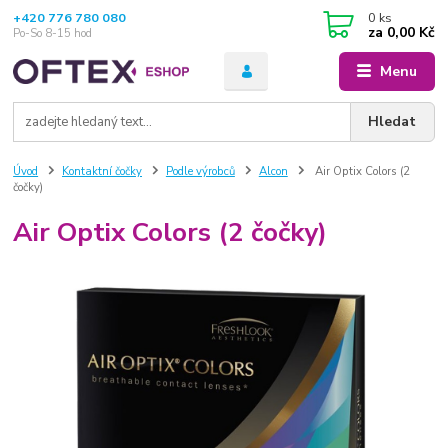
+420 776 780 080
0
ks
za
0,00 Kč
Po-So 8-15 hod
Menu
Hledat
Úvod
Kontaktní čočky
Podle výrobců
Alcon
Air Optix Colors (2
čočky)
Air Optix Colors (2 čočky)