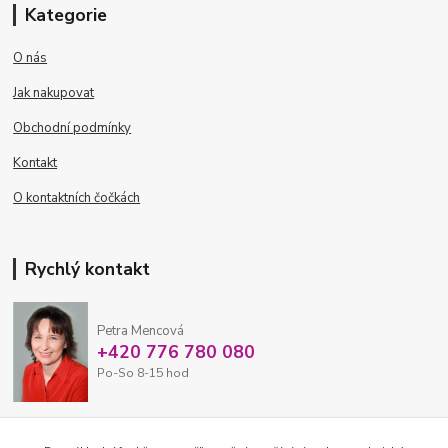
Kategorie
O nás
Jak nakupovat
Obchodní podmínky
Kontakt
O kontaktních čočkách
Rychlý kontakt
Petra Mencová
+420 776 780 080
Po-So 8-15 hod
eshop@oftex.cz