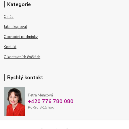
Kategorie
O nás
Jak nakupovat
Obchodní podmínky
Kontakt
O kontaktních čočkách
Rychlý kontakt
Petra Mencová
+420 776 780 080
Po-So 8-15 hod
eshop@oftex.cz