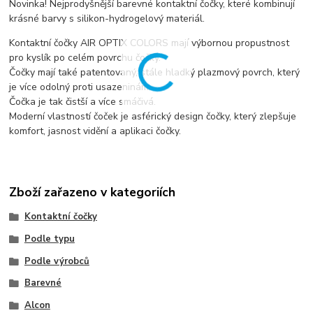
Novinka! Nejprodyšnější barevné kontaktní čočky, které kombinují
krásné barvy s silikon-hydrogelový materiál.
Kontaktní čočky AIR OPTIX COLORS mají výbornou propustnost
pro kyslík po celém povrchu čočky.
Čočky mají také patentovaný, stále hladký plazmový povrch, který
je více odolný proti usazeninám.
Čočka je tak čistší a více smáčivá.
Moderní vlastností čoček je asférický design čočky, který zlepšuje
komfort, jasnost vidění a aplikaci čočky.
Zboží zařazeno v kategoriích
Kontaktní čočky
Podle typu
Podle výrobců
Barevné
Alcon