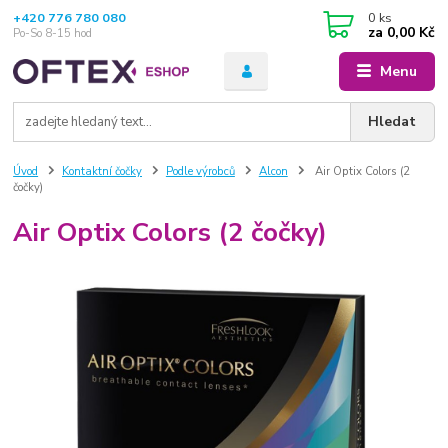
+420 776 780 080
0
ks
za
0,00 Kč
Po-So 8-15 hod
Menu
Hledat
Úvod
Kontaktní čočky
Podle výrobců
Alcon
Air Optix Colors (2
čočky)
Air Optix Colors (2 čočky)