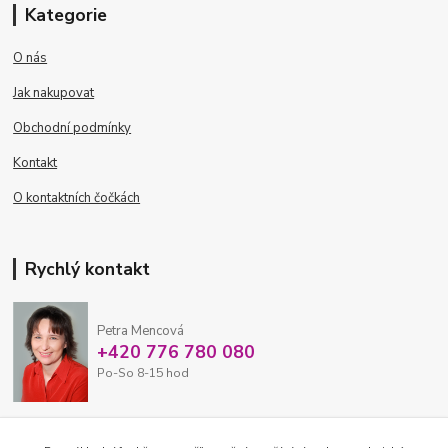
Kategorie
O nás
Jak nakupovat
Obchodní podmínky
Kontakt
O kontaktních čočkách
Rychlý kontakt
Petra Mencová
+420 776 780 080
Po-So 8-15 hod
eshop@oftex.cz