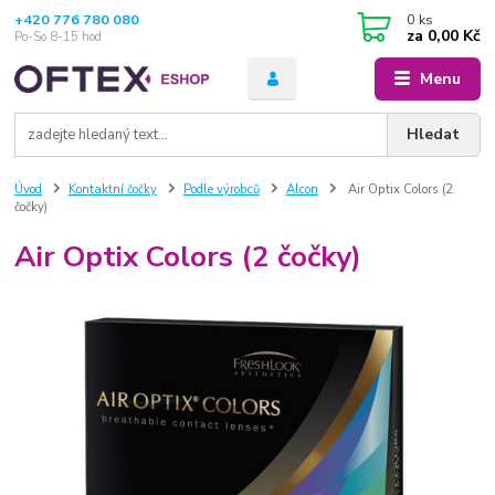
+420 776 780 080
0
ks
za
0,00 Kč
Po-So 8-15 hod
Menu
Hledat
Úvod
Kontaktní čočky
Podle výrobců
Alcon
Air Optix Colors (2
čočky)
Air Optix Colors (2 čočky)