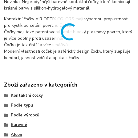
Novinka! Nejprodyšnější barevné kontaktní čočky, které kombinují
krásné barvy s silikon-hydrogelový materiál.
Kontaktní čočky AIR OPTIX COLORS mají výbornou propustnost
pro kyslík po celém povrchu čočky.
Čočky mají také patentovaný, stále hladký plazmový povrch, který
je více odolný proti usazeninám.
Čočka je tak čistší a více smáčivá.
Moderní vlastností čoček je asférický design čočky, který zlepšuje
komfort, jasnost vidění a aplikaci čočky.
Zboží zařazeno v kategoriích
Kontaktní čočky
Podle typu
Podle výrobců
Barevné
Alcon