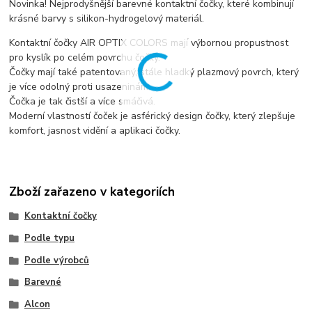
Novinka! Nejprodyšnější barevné kontaktní čočky, které kombinují
krásné barvy s silikon-hydrogelový materiál.
Kontaktní čočky AIR OPTIX COLORS mají výbornou propustnost
pro kyslík po celém povrchu čočky.
Čočky mají také patentovaný, stále hladký plazmový povrch, který
je více odolný proti usazeninám.
Čočka je tak čistší a více smáčivá.
Moderní vlastností čoček je asférický design čočky, který zlepšuje
komfort, jasnost vidění a aplikaci čočky.
Zboží zařazeno v kategoriích
Kontaktní čočky
Podle typu
Podle výrobců
Barevné
Alcon