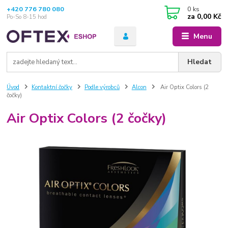
+420 776 780 080
0
ks
za
0,00 Kč
Po-So 8-15 hod
Menu
Hledat
Úvod
Kontaktní čočky
Podle výrobců
Alcon
Air Optix Colors (2
čočky)
Air Optix Colors (2 čočky)