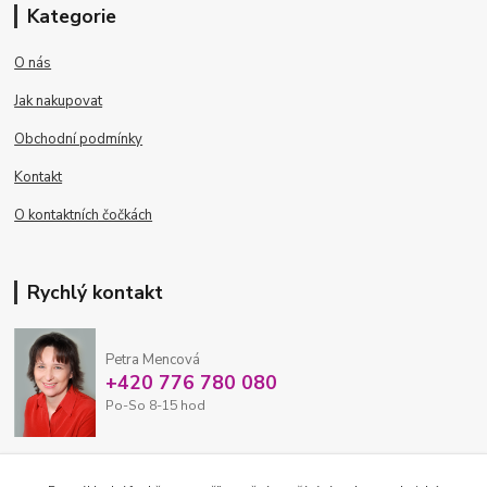
Kategorie
O nás
Jak nakupovat
Obchodní podmínky
Kontakt
O kontaktních čočkách
Rychlý kontakt
Petra Mencová
+420 776 780 080
Po-So 8-15 hod
eshop@oftex.cz