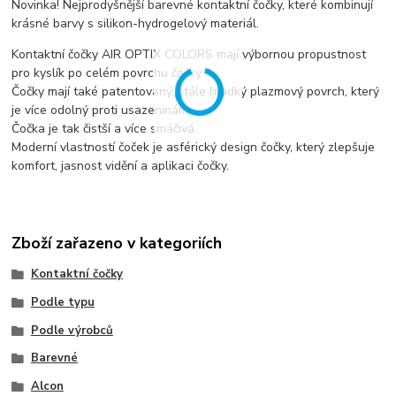
Novinka! Nejprodyšnější barevné kontaktní čočky, které kombinují
krásné barvy s silikon-hydrogelový materiál.
Kontaktní čočky AIR OPTIX COLORS mají výbornou propustnost
pro kyslík po celém povrchu čočky.
Čočky mají také patentovaný, stále hladký plazmový povrch, který
je více odolný proti usazeninám.
Čočka je tak čistší a více smáčivá.
Moderní vlastností čoček je asférický design čočky, který zlepšuje
komfort, jasnost vidění a aplikaci čočky.
Zboží zařazeno v kategoriích
Kontaktní čočky
Podle typu
Podle výrobců
Barevné
Alcon