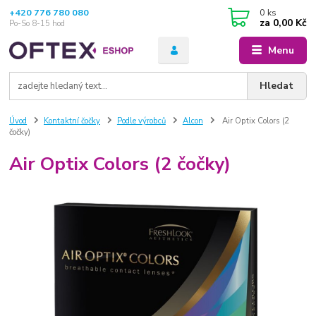
+420 776 780 080
0
ks
za
0,00 Kč
Po-So 8-15 hod
Menu
Hledat
Úvod
Kontaktní čočky
Podle výrobců
Alcon
Air Optix Colors (2
čočky)
Air Optix Colors (2 čočky)