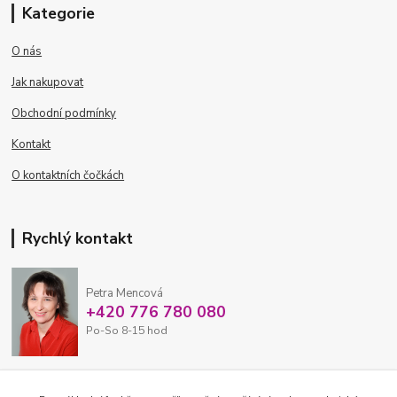
Kategorie
O nás
Jak nakupovat
Obchodní podmínky
Kontakt
O kontaktních čočkách
Rychlý kontakt
Petra Mencová
+420 776 780 080
Po-So 8-15 hod
eshop@oftex.cz