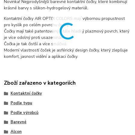
Novinka! Nejprodyšnější barevné kontaktní čočky, které kombinují
krásné barvy s silikon-hydrogelový materiál.
Kontaktní čočky AIR OPTIX COLORS mají výbornou propustnost
pro kyslík po celém povrchu čočky.
Čočky mají také patentovaný, stále hladký plazmový povrch, který
je více odolný proti usazeninám.
Čočka je tak čistší a více smáčivá.
Moderní vlastností čoček je asférický design čočky, který zlepšuje
komfort, jasnost vidění a aplikaci čočky.
Zboží zařazeno v kategoriích
Kontaktní čočky
Podle typu
Podle výrobců
Barevné
Alcon