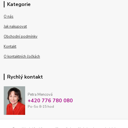
Kategorie
O nás
Jak nakupovat
Obchodní podmínky
Kontakt
O kontaktních čočkách
Rychlý kontakt
Petra Mencová
+420 776 780 080
Po-So 8-15 hod
eshop@oftex.cz