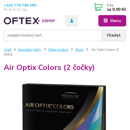
+420 776 780 080
0
ks
za
0,00 Kč
Po-So 8-15 hod
Menu
Hledat
Úvod
Kontaktní čočky
Podle výrobců
Alcon
Air Optix Colors (2
čočky)
Air Optix Colors (2 čočky)