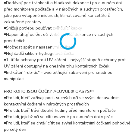
◾Dodávají pocit vlhkosti a hladkosti dokonce i po dlouhém dni
před monitorem počítače a v náročných a suchých prostředích,
jako jsou vytopené místnosti, klimatizované kanceláře či
zakouřené prostory
◾Snižují potřebu používat zvlhčující kapky
◾Napomáhají udržet oči vlhké a svěží dokonce i v suchých
prostředích
◾Možnost spát s nasazenými čočkami
◾Nejhladší silikon-hydrogelová čočka
◾1. třída ochrany proti UV záření – nejvyšší stupeň ochrany proti
UV záření dostupný na dnešním trhu kontaktních čoček
◾Indikátor "rub-líc" - zviditelňující zabarvení pro snadnou
manipulaci
PRO KOHO JSOU ČOČKY ACUVUE® OASYS™
◾Pro lidi, kteří zažívají pocit suchých očí se svými dosavadními
kontaktními čočkami v náročných prostředích
◾Pro lidi, kteří tráví dlouhé hodiny před monitorem počítače
◾Pro lidi, jejichž oči se cítí unavené po dlouhém dni v práci
◾Pro lidi, kteří se chtějí cítit se svými kontaktními čočkami pohodlně
po celý den