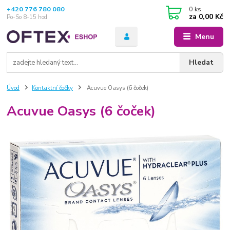
+420 776 780 080
0
ks
za
0,00 Kč
Po-So 8-15 hod
Menu
Hledat
Úvod
Kontaktní čočky
Acuvue Oasys (6 čoček)
Acuvue Oasys (6 čoček)