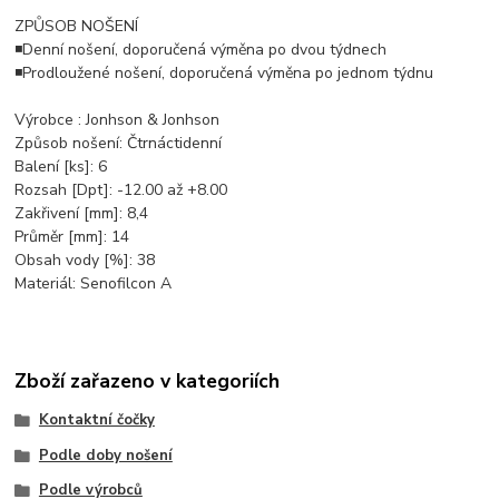
ZPŮSOB NOŠENÍ
◾Denní nošení, doporučená výměna po dvou týdnech
◾Prodloužené nošení, doporučená výměna po jednom týdnu
Výrobce : Jonhson & Jonhson
Způsob nošení: Čtrnáctidenní
Balení [ks]: 6
Rozsah [Dpt]: -12.00 až +8.00
Zakřivení [mm]: 8,4
Průměr [mm]: 14
Obsah vody [%]: 38
Materiál: Senofilcon A
Zboží zařazeno v kategoriích
Kontaktní čočky
Podle doby nošení
Podle výrobců