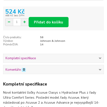
524 Kč
468 Kč
bez DPH
Přidat do košíku
Číslo produktu:
56
Výrobce:
Johnson & Johnson
Průměr/DIA:
14
Kompletní specifikace
Komentáře
0
Kompletní specifikace
Nové kontaktní čočky Acuvue Oasys s Hydraclear Plus z řady
Ultra Comfort Series. Poslední model řady Acuvue, který
následoval po Acuvue 2 a Acuvue Advance je nejvyspělejší 14-