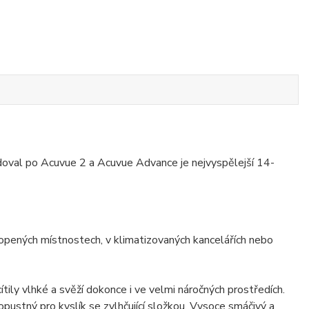
doval po Acuvue 2 a Acuvue Advance je nejvyspělejší 14-
topených místnostech, v klimatizovaných kancelářích nebo
 vlhké a svěží dokonce i ve velmi náročných prostředích.
stný pro kyslík se zvlhčující složkou. Vysoce smáčivý a