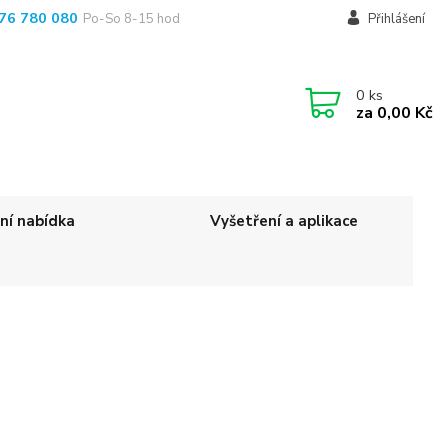
76 780 080
Po-So 8-15 hod
Přihlášení
0
ks
za
0,00 Kč
ní nabídka
Vyšetření a aplikace