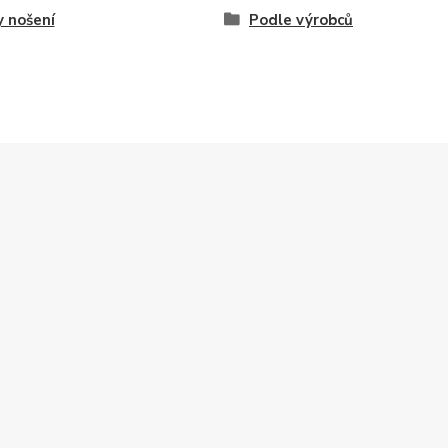
 nošení
Podle výrobců