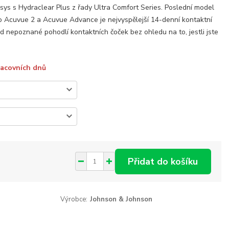
ys s Hydraclear Plus z řady Ultra Comfort Series. Poslední model
o Acuvue 2 a Acuvue Advance je nejvyspělejší 14-denní kontaktní
ud nepoznané pohodlí kontaktních čoček bez ohledu na to, jestli jste
racovních dnů
Přidat do košíku
Výrobce:
Johnson & Johnson