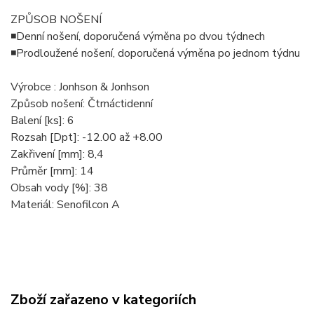
ZPŮSOB NOŠENÍ
◾Denní nošení, doporučená výměna po dvou týdnech
◾Prodloužené nošení, doporučená výměna po jednom týdnu
Výrobce : Jonhson & Jonhson
Způsob nošení: Čtrnáctidenní
Balení [ks]: 6
Rozsah [Dpt]: -12.00 až +8.00
Zakřivení [mm]: 8,4
Průměr [mm]: 14
Obsah vody [%]: 38
Materiál: Senofilcon A
Zboží zařazeno v kategoriích