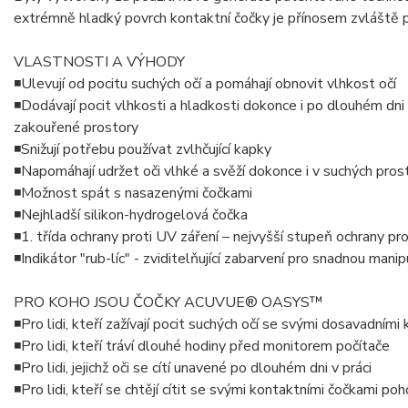
extrémně hladký povrch kontaktní čočky je přínosem zvláště pro
VLASTNOSTI A VÝHODY
◾Ulevují od pocitu suchých očí a pomáhají obnovit vlhkost očí
◾Dodávají pocit vlhkosti a hladkosti dokonce i po dlouhém dni
zakouřené prostory
◾Snižují potřebu používat zvlhčující kapky
◾Napomáhají udržet oči vlhké a svěží dokonce i v suchých pros
◾Možnost spát s nasazenými čočkami
◾Nejhladší silikon-hydrogelová čočka
◾1. třída ochrany proti UV záření – nejvyšší stupeň ochrany p
◾Indikátor "rub-líc" - zviditelňující zabarvení pro snadnou manip
PRO KOHO JSOU ČOČKY ACUVUE® OASYS™
◾Pro lidi, kteří zažívají pocit suchých očí se svými dosavadním
◾Pro lidi, kteří tráví dlouhé hodiny před monitorem počítače
◾Pro lidi, jejichž oči se cítí unavené po dlouhém dni v práci
◾Pro lidi, kteří se chtějí cítit se svými kontaktními čočkami p