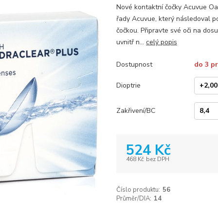
Nové kontaktní čočky Acuvue Oas
řady Acuvue, který následoval p
čočkou. Připravte své oči na dos
uvnitř n...
celý popis
Dostupnost
do 3 p
Dioptrie
Zakřivení/BC
524 Kč
468 Kč
bez DPH
Číslo produktu:
56
Průměr/DIA:
14