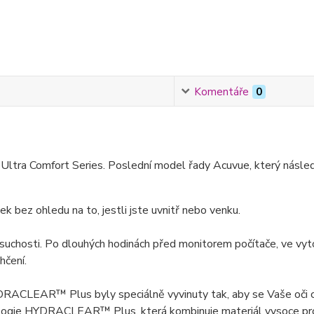
Komentáře
0
Ultra Comfort Series. Poslední model řady Acuvue, který násle
k bez ohledu na to, jestli jste uvnitř nebo venku.
 suchosti. Po dlouhých hodinách před monitorem počítače, ve vy
hčení.
AR™ Plus byly speciálně vyvinuty tak, aby se Vaše oči cítily
logie HYDRACLEAR™ Plus, která kombinuje materiál vysoce propu