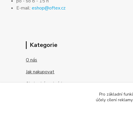
po - so 8 - 15 h
E-mail:
eshop@oftex.cz
Kategorie
O nás
Jak nakupovat
Obchodní podmínky
Pro základní funk
Kontakt
účely cílení reklam
O kontaktních čočkách