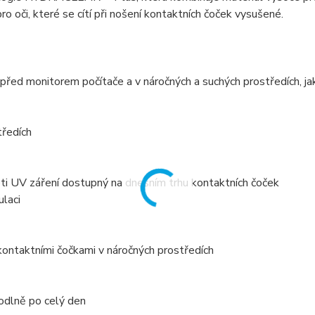
 oči, které se cítí při nošení kontaktních čoček vysušené.
 před monitorem počítače a v náročných a suchých prostředích, ja
tředích
roti UV záření dostupný na dnešním trhu kontaktních čoček
ulaci
i kontaktními čočkami v náročných prostředích
ohodlně po celý den