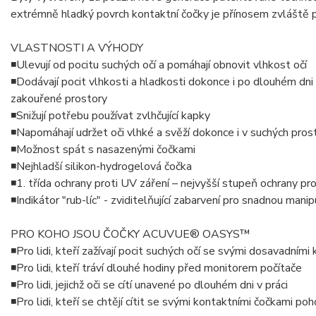
extrémně hladký povrch kontaktní čočky je přínosem zvláště pro
VLASTNOSTI A VÝHODY
◾Ulevují od pocitu suchých očí a pomáhají obnovit vlhkost očí
◾Dodávají pocit vlhkosti a hladkosti dokonce i po dlouhém dni
zakouřené prostory
◾Snižují potřebu používat zvlhčující kapky
◾Napomáhají udržet oči vlhké a svěží dokonce i v suchých pros
◾Možnost spát s nasazenými čočkami
◾Nejhladší silikon-hydrogelová čočka
◾1. třída ochrany proti UV záření – nejvyšší stupeň ochrany p
◾Indikátor "rub-líc" - zviditelňující zabarvení pro snadnou manip
PRO KOHO JSOU ČOČKY ACUVUE® OASYS™
◾Pro lidi, kteří zažívají pocit suchých očí se svými dosavadním
◾Pro lidi, kteří tráví dlouhé hodiny před monitorem počítače
◾Pro lidi, jejichž oči se cítí unavené po dlouhém dni v práci
◾Pro lidi, kteří se chtějí cítit se svými kontaktními čočkami p