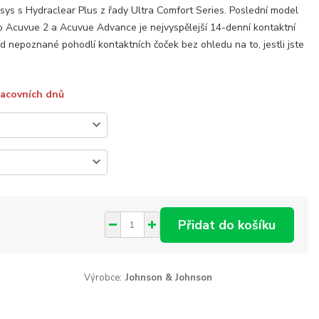
ys s Hydraclear Plus z řady Ultra Comfort Series. Poslední model
o Acuvue 2 a Acuvue Advance je nejvyspělejší 14-denní kontaktní
ud nepoznané pohodlí kontaktních čoček bez ohledu na to, jestli jste
racovních dnů
Přidat do košíku
Výrobce:
Johnson & Johnson