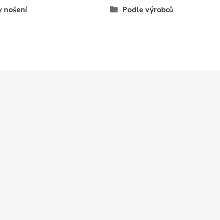
 nošení
Podle výrobců