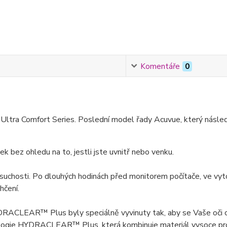
Komentáře
0
Ultra Comfort Series. Poslední model řady Acuvue, který násle
k bez ohledu na to, jestli jste uvnitř nebo venku.
 suchosti. Po dlouhých hodinách před monitorem počítače, ve vy
hčení.
AR™ Plus byly speciálně vyvinuty tak, aby se Vaše oči cítily
logie HYDRACLEAR™ Plus, která kombinuje materiál vysoce propu