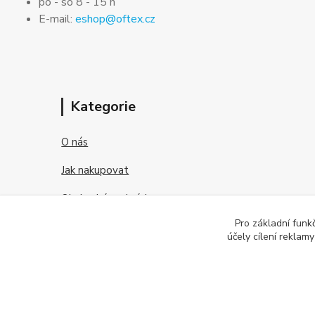
po - so 8 - 15 h
E-mail:
eshop@oftex.cz
Kategorie
O nás
Jak nakupovat
Obchodní podmínky
Pro základní funk
Kontakt
účely cílení reklam
O kontaktních čočkách