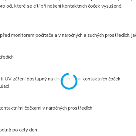
 oči, které se cítí při nošení kontaktních čoček vysušené.
 před monitorem počítače a v náročných a suchých prostředích, ja
tředích
roti UV záření dostupný na dnešním trhu kontaktních čoček
ulaci
i kontaktními čočkami v náročných prostředích
ohodlně po celý den