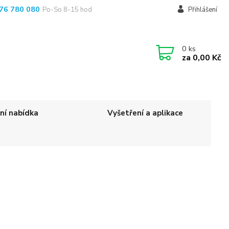
76 780 080
Po-So 8-15 hod
Přihlášení
0
ks
za
0,00 Kč
ní nabídka
Vyšetření a aplikace