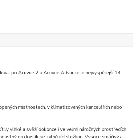
doval po Acuvue 2 a Acuvue Advance je nejvyspělejší 14-
topených místnostech, v klimatizovaných kancelářích nebo
 vlhké a svěží dokonce i ve velmi náročných prostředích.
stný pro kyslík se zvlhčující složkou. Vysoce smáčivý a