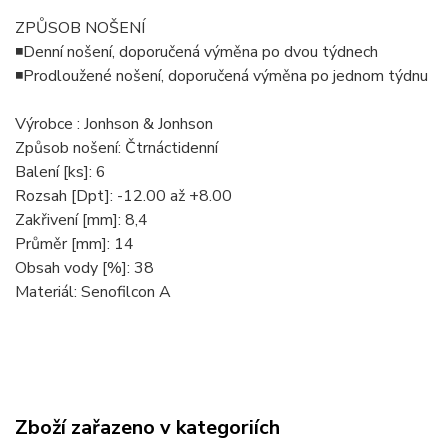
ZPŮSOB NOŠENÍ
◾Denní nošení, doporučená výměna po dvou týdnech
◾Prodloužené nošení, doporučená výměna po jednom týdnu
Výrobce : Jonhson & Jonhson
Způsob nošení: Čtrnáctidenní
Balení [ks]: 6
Rozsah [Dpt]: -12.00 až +8.00
Zakřivení [mm]: 8,4
Průměr [mm]: 14
Obsah vody [%]: 38
Materiál: Senofilcon A
Zboží zařazeno v kategoriích